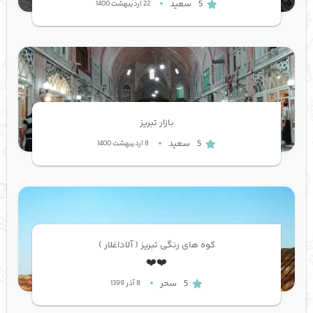
5
سعید
22 اردیبهشت 1400
بازار تبریز
5
سعید
8 اردیبهشت 1400
کوه های رنگی تبریز ( آلاداغلار )
❤️❤️
5
سحر
8 آذر 1399