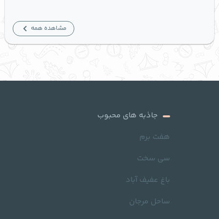
مشاهده همه
جاذبه های محبوب
هفت برم
سی سخت
باغ عفیف آباد
ساحل مرجان