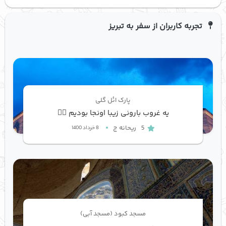
تجربه کاربران از سفر به تبریز
پارک ائل گلی
یه غروب بارونی زیبا اونجا بودیم 👍🏻
5
ریحانه ج
8 خرداد 1400
مسجد کبود (مسجد آبی)