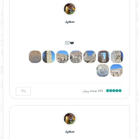
سعید
❤️👍🏻
299 هفته پیش
سعید