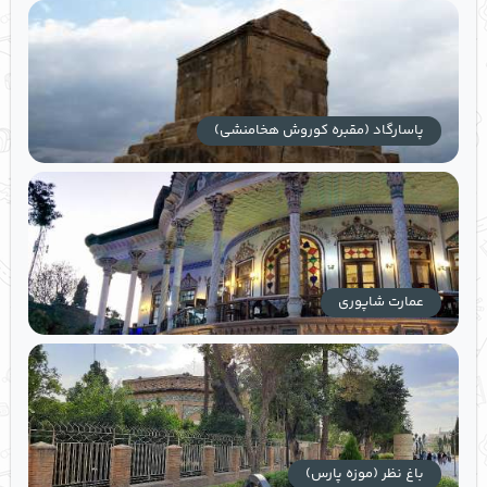
پاسارگاد (مقبره کوروش هخامنشی)
عمارت شاپوری
باغ نظر (موزه پارس)