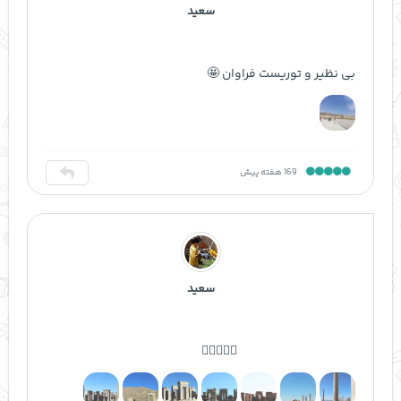
سعید
بی نظیر و توریست فراوان 🤩
169 هفته پیش
سعید
👍🏻😍👍🏻